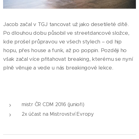
Jacob začal v TGJ tancovat už jako desetileté dítě.
Po dlouhou dobu působil ve streetdancové složce,
kde prošel průpravou ve všech stylech – od hip
hopu, přes house a funk, až po poppin. Později ho
však začal více přitahovat breaking, kterému se nyní
plně věnuje a vede u nás breakingové lekce.
mistr ČR CDM 2016 (junioři)
2x účast na Mistrovství Evropy