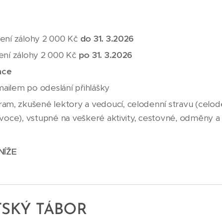
acení zálohy 2 000 Kč
do 31. 3.2026
cení zálohy 2 000 Kč
po 31. 3.2026
nce
mailem po odeslání přihlášky
am, zkušené lektory a vedoucí, celodenní stravu (celode
, ovoce), vstupné na veškeré aktivity, cestovné, odměny 
NÍŽE
⬇️
TSKÝ TÁBOR