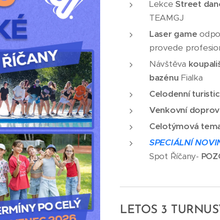
Lekce
Street dan
TEAMGJ
Laser game
odpol
provede profesion
Návštěva
koupali
bazénu
Fialka
Celodenní turisti
Venkovní doprovo
Celotýmová tema
SPECIÁLNÍ NOVI
Spot Říčany-
POZO
LETOS 3 TURNUS