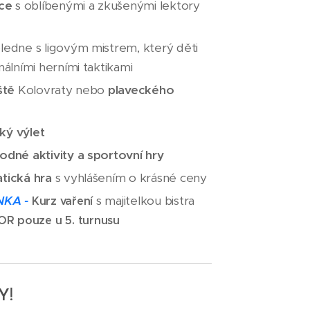
ce
s oblíbenými a zkušenými lektory
edne s ligovým mistrem, který děti
álními herními taktikami
ště
Kolovraty nebo
plaveckého
cký výlet
dné aktivity
a sportovní hry
tická hra
s vyhlášením o krásné ceny
NKA -
s majitelkou bistra
Kurz vaření
R pouze u 5. turnusu
Y!