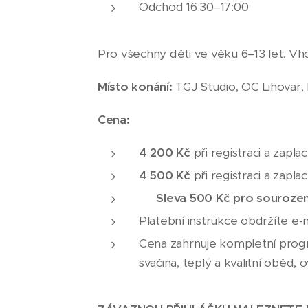
Odchod 16:30–17:00
Pro všechny děti ve věku 6–13 let. Vho
Místo konání:
TGJ Studio, OC Lihovar
Cena:
4 200 Kč
při registraci a zapl
4 500 Kč
při registraci a zapl
⭐
Sleva 500 Kč pro souroze
Platební instrukce obdržíte e-
Cena zahrnuje kompletní progr
svačina, teplý a kvalitní oběd