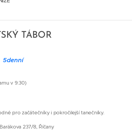
NÍŽE
⬇️
TSKÝ TÁBOR
6
5
d
enní
amu v 9:30)
dné pro začátečníky i pokročilejší tanečníky.
, Barákova 237/8, Říčany