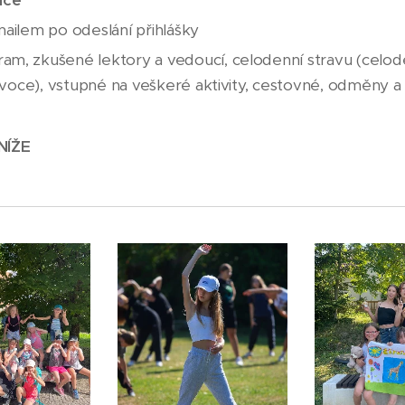
nce
mailem po odeslání přihlášky
am, zkušené lektory a vedoucí, celodenní stravu (celode
, ovoce), vstupné na veškeré aktivity, cestovné, odměny 
NÍŽE
⬇️