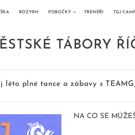
ÁŠKA
ROZVRH
POBOČKY
TRENÉŘI
TGJ CAMP
ĚSTSKÉ TÁBORY Ř
j léto plné tance a zábavy s TEAMG
NA CO SE MŮŽEŠ