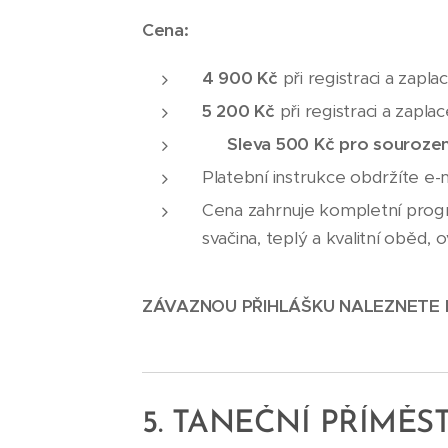
Cena:
4 900 Kč
při registraci a zapl
5 200 Kč
při registraci a zapla
⭐
Sleva 500 Kč pro souroze
Platební instrukce obdržíte e-
Cena zahrnuje kompletní progr
svačina, teplý a kvalitní oběd
ZÁVAZNOU PŘIHLÁŠKU NALEZNETE 
5. TANEČNÍ PŘÍMĚS