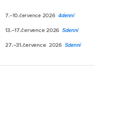
OR
7
.–10.července 2026
4
denní
OR
13.–17.července 2026
5
denní
OR
27.
–
31.července
2026
5
denní