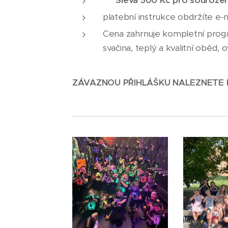
⭐
Sleva 500 Kč pro souroze
platební instrukce obdržíte e-
Cena zahrnuje kompletní progr
svačina, teplý a kvalitní oběd
ZÁVAZNOU PŘIHLÁŠKU NALEZNETE 