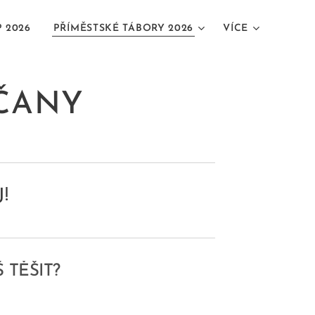
 2026
PŘÍMĚSTSKÉ TÁBORY 2026
VÍCE
ÍČANY
J!
☀️
 TĚŠIT?