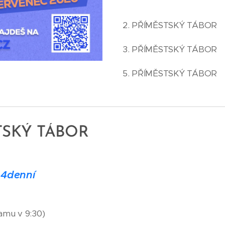
2. PŘÍMĚSTSKÝ TÁB
3. PŘÍMĚSTSKÝ TÁB
5. PŘÍMĚSTSKÝ TÁB
TSKÝ TÁBOR
6
4
d
enní
amu v 9:30)