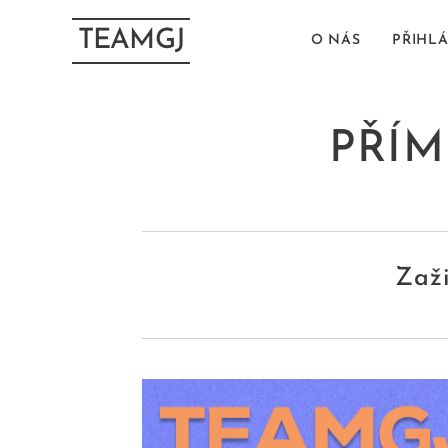
TEAMGJ
O NÁS
PŘIHL
PŘÍM
Zaži