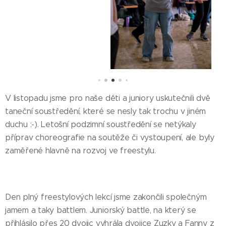
V listopadu jsme pro naše děti a juniory uskutečnili dvě
taneční soustředění, které se nesly tak trochu v jiném
duchu :-). Letošní podzimní soustředění se netýkaly
příprav choreografie na soutěže či vystoupení, ale byly
zaměřené hlavně na rozvoj ve freestylu.
Den plný freestylových lekcí jsme zakončili společným
jamem a taky battlem. Juniorský battle, na který se
přihlásilo přes 20 dvojic vyhrála dvojice Zuzky a Fanny z