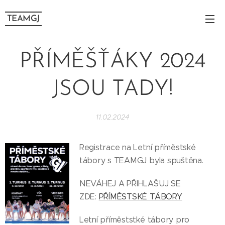
TEAMGJ
PŘÍMĚŠŤÁKY 2024
JSOU TADY!
11.02.2024
Registrace na Letní příměstské
tábory s TEAMGJ byla spuštěna.
NEVÁHEJ A PŘIHLAŠUJ SE
ZDE:
PŘÍMĚSTSKÉ TÁBORY
Letní příměststké tábory pro