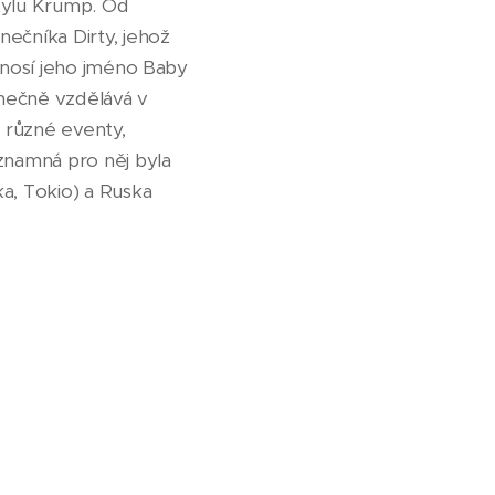
tylu Krump. Od
ečníka Dirty, jehož
 nosí jeho jméno Baby
anečně vzdělává v
e různé eventy,
znamná pro něj byla
a, Tokio) a Ruska