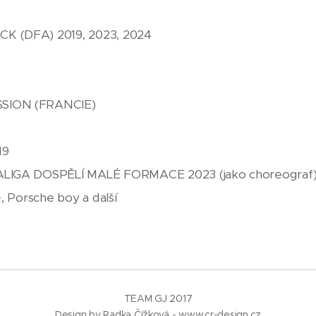
K (DFA) 2019, 2023, 2024
SSION (FRANCIE)
19
RALIGA DOSPĚLÍ MALÉ FORMACE 2023 (jako choreograf
, Porsche boy a další
TEAM GJ 2017
Design by Radka Čížková - www.cr-design.cz