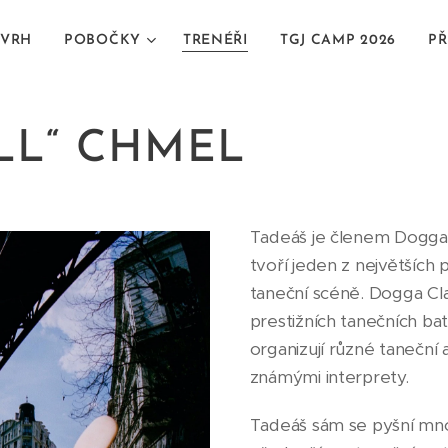
VRH
POBOČKY
TRENÉŘI
TGJ CAMP 2026
PŘ
LL“ CHMEL
Tadeáš je členem Dogga 
tvoří jeden z největších 
taneční scéně. Dogga Cla
prestižních tanečních bat
organizují různé taneční 
známými interprety.
Tadeáš sám se pyšní mno