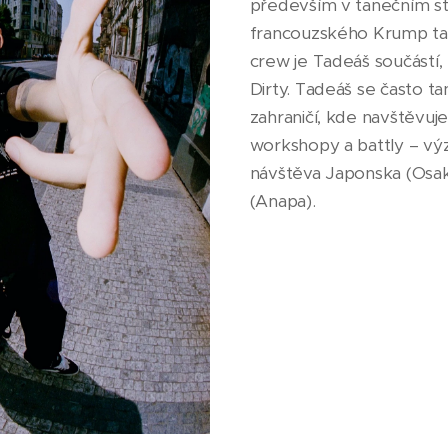
především v tanečním s
francouzského Krump tan
crew je Tadeáš součástí,
Dirty. Tadeáš se často t
zahraničí, kde navštěvuj
workshopy a battly – vý
návštěva Japonska (Osak
(Anapa).