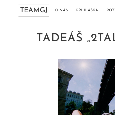
TEAMGJ
O NÁS
PŘIHLÁŠKA
ROZ
TADEÁŠ „2TA